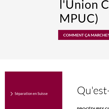
l'Union C
MPUC)
COMMENT ÇA MARCHE?
Qu'est
Séparation en Suisse
PROCÉDURES C