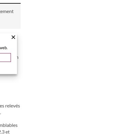
ugement
 web.
e taxation
es relevés
.
emblables
2.3 et