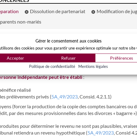
éparation
Dissolution de partenariat
Modification de j
parents non-mariés
Gérer le consentement aux cookies
, vous pouvez suivre ce
lien
.
tilisons des cookies pour vous garantir une expérience optimale sur notre site
vaudoise du 10 mai 2022, le revenu peut être fixé sur la base d’un
Accepter
Refuser
Préférences
tte taxation est ensuite revue à la baisse.
Politique de confidentialité
Mentions légales
ersonne indépendante peut être établi
:
bénéfice réalisé
des prélèvements privés (
5A_49/2023
, Consid. 4.2.1.1)
oyens (forcer la production de la copie des comptes bancaires ou d
édit, par des mesures provisionnelles dans les divorces « bagarre »)
produites pour déterminer le revenu ne sont pas plausibles, vrais
Tribunal retiendra un revenu hypothétique (
5A_49/2023
, Consid 4.