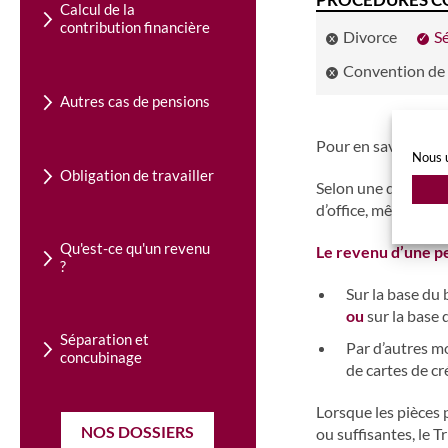
Calcul de la
contribution financière
Divorce
S
Convention de 
Autres cas de pensions
Pour en savoir plus
Nous u
Obligation de travailler
Selon une décision 
d’office, même si ce
Qu'est-ce qu'un revenu
Le revenu d’une p
?
Sur la base du 
ou
sur la base 
Séparation et
Par d’autres m
concubinage
de cartes de cr
Lorsque les pièces 
NOS DOSSIERS
ou suffisantes, le 