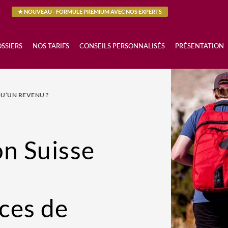
★ NOUVEAU - FORMULE PREMIUM AVEC NOS EXPERTS
SSIERS
NOS TARIFS
CONSEILS PERSONNALISÉS
PRÉSENTATION
QU’UN REVENU ?
on Suisse
s
ces de