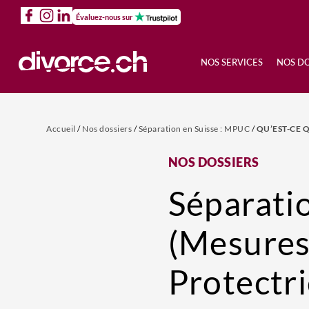
Évaluez-nous sur
NOS SERVICES
NOS DO
Accueil
/
Nos dossiers
/
Séparation en Suisse : MPUC
/
QU’EST-CE 
NOS DOSSIERS
Séparati
(Mesure
Protectri