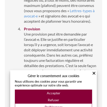
négociés ou, à tout le moins, des honoraires
maximum (plafond) peuvent être convenus
(nous vous proposons des «
Lettres-types à
avocat·e
» et signalons des avocat·e·s qui
acceptent de plafonner leurs honoraires).
Provision
Une provision peut être demandée par
l’avocat·e. Elle se justifie en particulier
lorsqu’il y a urgence, soit lorsque l’avocat·e
doit déployer immédiatement une activité
conséquente. Dans les autres cas, préférez
toujours une facturation régulière et
détaillée des prestations. C’est la seule façon
pour vous de vous assurer que les factures
restent compatibles avec vos possibilités
Gérer le consentement aux cookies
financières concrètes et vous éviterez ainsi
Nous utilisons des cookies pour vous garantir une
expérience optimale sur notre site web.
de mauvaises surprises.
Accepter
Forfait
Un·e avocat·e ne peut être payé·e
Refuser
uniquement en fonction du résultat de la
Préférences