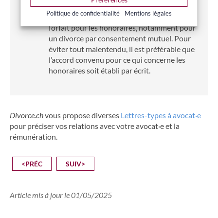
procédure.
Politique de confidentialité
Mentions légales
Rien n’empêche cependant de convenir d’un
forfait pour les honoraires, notamment pour
un divorce par consentement mutuel. Pour
éviter tout malentendu, il est préférable que
l’accord convenu pour ce qui concerne les
honoraires soit établi par écrit.
Divorce.ch
vous propose diverses
Lettres-types à avocat·e
pour préciser vos relations avec votre avocat·e et la
rémunération.
<PRÉC
SUIV>
Article mis à jour le 01/05/2025