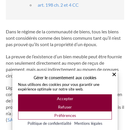
art. 198 ch. 2 et 4 CC
Dans le régime de la communauté de biens, tous les biens
sont considérés comme des biens communs tant qu’il n’est
pas prouvé qu’ils sont la propriété d’un époux.
La preuve de l’existence d’un bien meuble peut être fournie
non seulement directement au moyen de reçus de
paiement, mais aussi indirectement au moyen de preuves
circonstancielles et d’autres preuves.
Gérer le consentement aux cookies
Nous utilisons des cookies pour vous garantir une
L’époux qui a contribué à l’acquisition de biens, sans
expérience optimale sur notre site web.
contrepartie correspondante (investissement dans un bien
Accepter
de l’autre), a droit à son apport ainsi qu’à une part
proportionnelle de la plus-value survenue sur le bien, mais il
Refuser
n’a pas à participer à une réduction de valeur
Préférences
(
5A_680/2024
).
Politique de confidentialité
Mentions légales