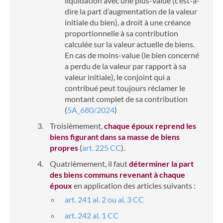
liquidation avec une plus-value (c’est-à-
dire la part d’augmentation de la valeur
initiale du bien), a droit à une créance
proportionnelle à sa contribution
calculée sur la valeur actuelle de biens.
En cas de moins-value (le bien concerné
a perdu de la valeur par rapport à sa
valeur initiale), le conjoint qui a
contribué peut toujours réclamer le
montant complet de sa contribution
(
5A_680/2024
)
Troisièmement
,
chaque époux reprend les
biens figurant dans sa masse de biens
propres
(
art. 225 CC
).
Quatrièmement,
il faut
déterminer la part
des biens communs revenant à chaque
époux
en application des articles suivants :
art. 241 al. 2 ou al. 3 CC
art. 242 al. 1 CC