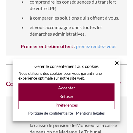
comprendre les conséquences du transfert
de votre LPP,
à comparer les solutions qui s’offrent à vous,
et vous accompagne dans toutes les
démarches administratives.
Premier entretien offert
:
prenez rendez-vous
Gérer le consentement aux cookies
Nous utilisons des cookies pour vous garantir une
expérience optimale sur notre site web.
Comment se fait le transfert en pratique ?
Accepter
Refuser
Préférences
Dans l’exemple, chacun des deux époux a
déjà une caisse de pension et c’est un
Politique de confidentialité
Mentions légales
montant de 5’000.- qui doit être transféré de
la caisse de pension de Monsieur à la caisse
de pension de Madame. Le Tribunal