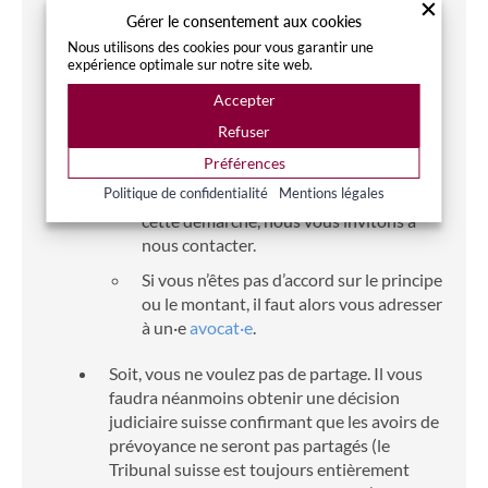
professionnelle en Suisse, l’autre doit
Gérer le consentement aux cookies
ouvrir un
compte de libre-passage
dans
Nous utilisons des cookies pour vous garantir une
expérience optimale sur notre site web.
une banque suisse de manière à recevoir
la part qui lui revient.
Accepter
Une fois que vous aurez reçu
Refuser
l’attestation (ou les attestations), il vous
Préférences
faudra saisir le juge suisse compétent. Si
Politique de confidentialité
Mentions légales
vous désirez être accompagnés dans
cette démarche, nous vous invitons à
nous contacter.
Si vous n’êtes pas d’accord sur le principe
ou le montant, il faut alors vous adresser
à un·e
avocat·e
.
Soit, vous ne voulez pas de partage. Il vous
faudra néanmoins obtenir une décision
judiciaire suisse confirmant que les avoirs de
prévoyance ne seront pas partagés (le
Tribunal suisse est toujours entièrement