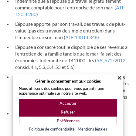
Indemnité due à l’épouse qui travaille gratuitement
comme comptable pour l’entreprise de son mari (
ATF
120 II 280
)
L’épouse apporte, par son travail, des travaux de plus-
value (pas des travaux de simple entretien) dans
l’immeuble de son mari (
ATF 138 III 348
)
L’épouse a consacré tout le disponible de ses revenus à
l’entretien de la famille tandis que le mari faisait des
économies. Indemnité de 141’000.- frs (
5A_672/2012
consid. 4.1, 5.3, 5.4, 55 et 5.6)
200’000.- frs pour le travail de l’épouse dans le garage
Gérer le consentement aux cookies
du mari pendant 15 ans (
art. 165 al. 1 CC
) + 55’300.- frs
Nous utilisons des cookies pour vous garantir une
(
art. 165 al. 2 CC
) pour avoir apporté bien plus que ce
expérience optimale sur notre site web.
qu’elle devait apporter à la famille (apport de ses biens
propres) :
5A_290/2009
consid. 3 et ss.
Accepter
Refuser
L’épouse amortit substantiellement la dette
hypothécaire sur l’immeuble de son mari
Préférences
(
5A _260/2013
)
Politique de confidentialité
Mentions légales